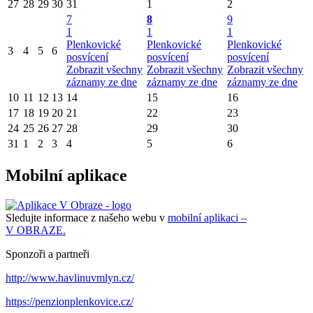
27
28
29
30
31
1
2
7
8
9
1
1
1
Plenkovické
Plenkovické
Plenkovické
3
4
5
6
posvícení
posvícení
posvícení
Zobrazit všechny
Zobrazit všechny
Zobrazit všechny
záznamy ze dne
záznamy ze dne
záznamy ze dne
10
11
12
13
14
15
16
17
18
19
20
21
22
23
24
25
26
27
28
29
30
31
1
2
3
4
5
6
Mobilní aplikace
Sledujte informace z našeho webu v
mobilní aplikaci –
V OBRAZE.
Sponzoři a partneři
http://www.havlinuvmlyn.cz/
https://penzionplenkovice.cz/