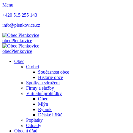
Menu
+420 515 255 143
info@plenkovice.cz
obec
Plenkovice
obec
Plenkovice
Obec
O obci
Současnost obce
Historie obce
Spolky a sdružení
Firmy a služby
Virtuální prohlídky
Obec
Mlýn
Rybník
Dětské hřiště
Poplatky
Odpady
Obecní úřad