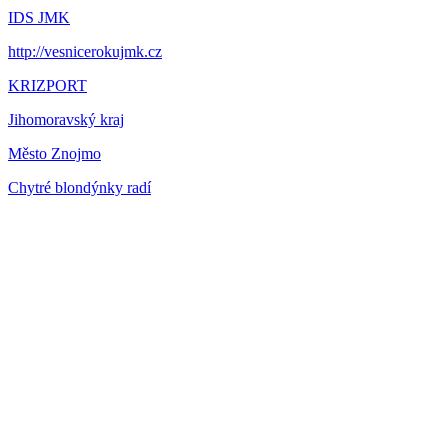
IDS JMK
http://vesnicerokujmk.cz
KRIZPORT
Jihomoravský kraj
Město Znojmo
Chytré blondýnky radí