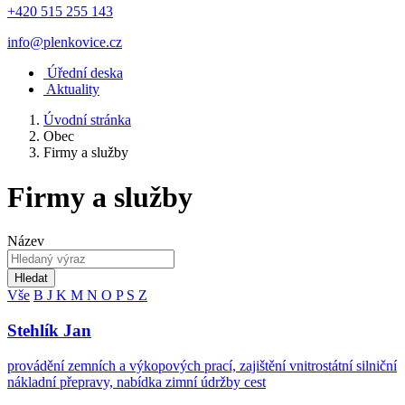
+420 515 255 143
info@plenkovice.cz
Úřední deska
Aktuality
Úvodní stránka
Obec
Firmy a služby
Firmy a služby
Název
Hledat
Vše
B
J
K
M
N
O
P
S
Z
Stehlík Jan
provádění zemních a výkopových prací, zajištění vnitrostátní silniční
nákladní přepravy, nabídka zimní údržby cest