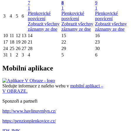
7
8
9
1
1
1
Plenkovické
Plenkovické
Plenkovické
3
4
5
6
posvícení
posvícení
posvícení
Zobrazit všechny
Zobrazit všechny
Zobrazit všechny
záznamy ze dne
záznamy ze dne
záznamy ze dne
10
11
12
13
14
15
16
17
18
19
20
21
22
23
24
25
26
27
28
29
30
31
1
2
3
4
5
6
Mobilní aplikace
Sledujte informace z našeho webu v
mobilní aplikaci –
V OBRAZE.
Sponzoři a partneři
http://www.havlinuvmlyn.cz/
https://penzionplenkovice.cz/
IDS JMK