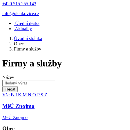
+420 515 255 143
info@plenkovice.cz
Úřední deska
Aktuality
Úvodní stránka
Obec
Firmy a služby
Firmy a služby
Název
Hledat
Vše
B
J
K
M
N
O
P
S
Z
MěÚ Znojmo
MěÚ Znojmo
Obec