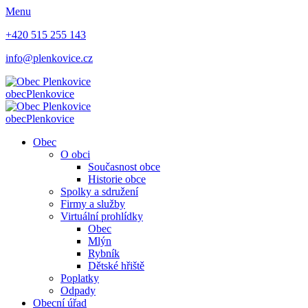
Menu
+420 515 255 143
info@plenkovice.cz
obec
Plenkovice
obec
Plenkovice
Obec
O obci
Současnost obce
Historie obce
Spolky a sdružení
Firmy a služby
Virtuální prohlídky
Obec
Mlýn
Rybník
Dětské hřiště
Poplatky
Odpady
Obecní úřad