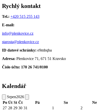
Rychlý kontakt
Tel.:
+420 515 255 143
E-mail:
info@plenkovice.cz
starosta@plenkovice.cz
ID datové schránky:
e9mbqba
Adresa:
Plenkovice 71, 671 51 Kravsko
Číslo účtu: 170 26 741/0100
Kalendář
Srpen
2026
Po
Út
St
Čt
Pá
So
Ne
27
28
29
30
31
1
2