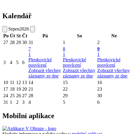
Kalendář
Srpen
2026
Po
Út
St
Čt
Pá
So
Ne
27
28
29
30
31
1
2
7
8
9
1
1
1
Plenkovické
Plenkovické
Plenkovické
3
4
5
6
posvícení
posvícení
posvícení
Zobrazit všechny
Zobrazit všechny
Zobrazit všechny
záznamy ze dne
záznamy ze dne
záznamy ze dne
10
11
12
13
14
15
16
17
18
19
20
21
22
23
24
25
26
27
28
29
30
31
1
2
3
4
5
6
Mobilní aplikace
Sledujte informace z našeho webu v
mobilní aplikaci –