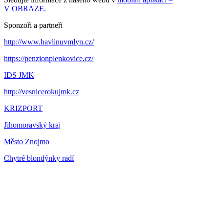
V OBRAZE.
Sponzoři a partneři
http://www.havlinuvmlyn.cz/
https://penzionplenkovice.cz/
IDS JMK
http://vesnicerokujmk.cz
KRIZPORT
Jihomoravský kraj
Město Znojmo
Chytré blondýnky radí