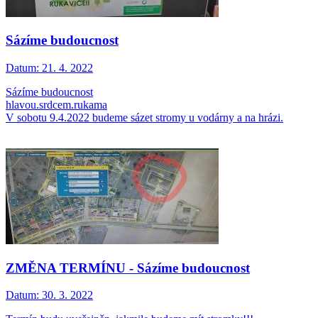
Sázíme budoucnost
Datum:
21. 4. 2022
Sázíme budoucnost
hlavou.srdcem.rukama
V sobotu 9.4.2022 budeme sázet stromy u vodárny a na hrázi.
ZMĚNA TERMÍNU - Sázíme budoucnost
Datum:
30. 3. 2022