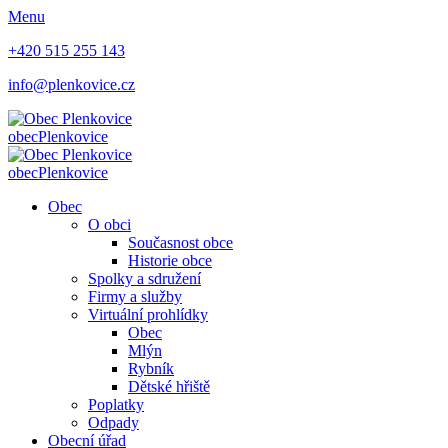
Menu
+420 515 255 143
info@plenkovice.cz
obec
Plenkovice
obec
Plenkovice
Obec
O obci
Současnost obce
Historie obce
Spolky a sdružení
Firmy a služby
Virtuální prohlídky
Obec
Mlýn
Rybník
Dětské hřiště
Poplatky
Odpady
Obecní úřad