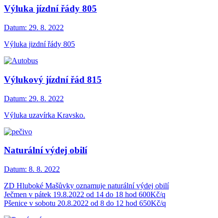
Výluka jízdní řády 805
Datum:
29. 8. 2022
Výluka jizdní řády 805
Výlukový jízdní řád 815
Datum:
29. 8. 2022
Výluka uzavírka Kravsko.
Naturální výdej obilí
Datum:
8. 8. 2022
ZD Hluboké Mašůvky oznamuje naturální výdej obilí
Ječmen v pátek 19.8.2022 od 14 do 18 hod 600Kč/q
Pšenice v sobotu 20.8.2022 od 8 do 12 hod 650Kč/q