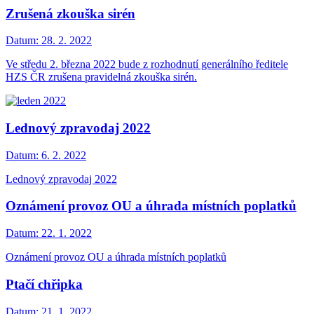
Zrušená zkouška sirén
Datum:
28. 2. 2022
Ve středu 2. března 2022 bude z rozhodnutí generálního ředitele
HZS ČR zrušena pravidelná zkouška sirén.
Lednový zpravodaj 2022
Datum:
6. 2. 2022
Lednový zpravodaj 2022
Oznámení provoz OU a úhrada místních poplatků
Datum:
22. 1. 2022
Oznámení provoz OU a úhrada místních poplatků
Ptačí chřipka
Datum:
21. 1. 2022