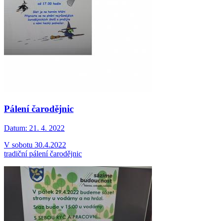
Pálení čarodějnic
Datum:
21. 4. 2022
V sobotu 30.4.2022
tradiční pálení čarodějnic