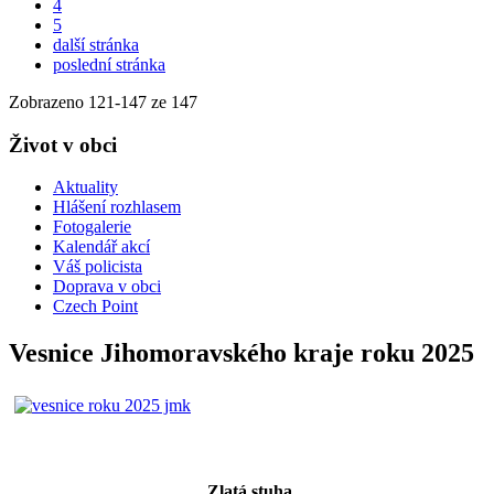
4
5
další stránka
poslední stránka
Zobrazeno
121
-
147
ze 147
Život v obci
Aktuality
Hlášení rozhlasem
Fotogalerie
Kalendář akcí
Váš policista
Doprava v obci
Czech Point
Vesnice Jihomoravského kraje roku 2025
Zlatá stuha