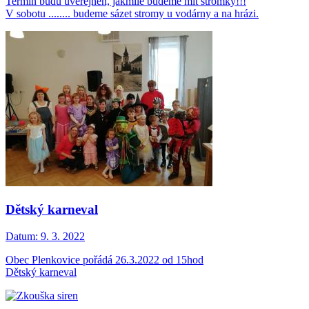
Termín budu uveřejněn, jakmile budeme mít stromky!!!
V sobotu ........ budeme sázet stromy u vodárny a na hrázi.
Dětský karneval
Datum:
9. 3. 2022
Obec Plenkovice pořádá 26.3.2022 od 15hod
Dětský karneval