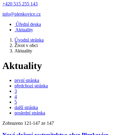
+420 515 255 143
info@plenkovice.cz
Úřední deska
Aktuality
Úvodní stránka
Život v obci
Aktuality
Aktuality
první stránka
předchozí stránka
3
4
5
další stránka
poslední stránka
Zobrazeno
121
-
147
ze 147
Nové složení zastupitelstva obce Plenkovice