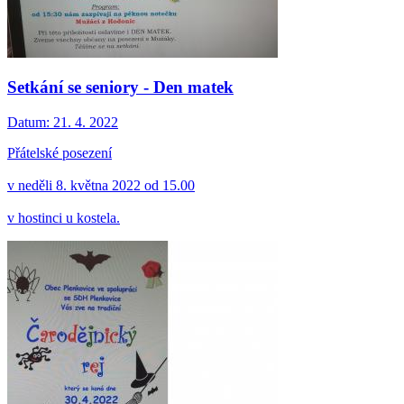
Setkání se seniory - Den matek
Datum:
21. 4. 2022
Přátelské posezení
v neděli 8. května 2022 od 15.00
v hostinci u kostela.