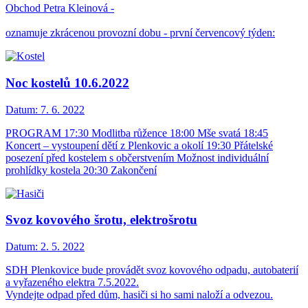
Obchod Petra Kleinová -
oznamuje zkrácenou provozní dobu - první červencový týden:
Noc kostelů 10.6.2022
Datum:
7. 6. 2022
PROGRAM 17:30 Modlitba růžence 18:00 Mše svatá 18:45
Koncert – vystoupení dětí z Plenkovic a okolí 19:30 Přátelské
posezení před kostelem s občerstvením Možnost individuální
prohlídky kostela 20:30 Zakončení
Svoz kovového šrotu, elektrošrotu
Datum:
2. 5. 2022
SDH Plenkovice bude provádět svoz kovového odpadu, autobaterií
a vyřazeného elektra 7.5.2022.
Vyndejte odpad před dům, hasiči si ho sami naloží a odvezou.