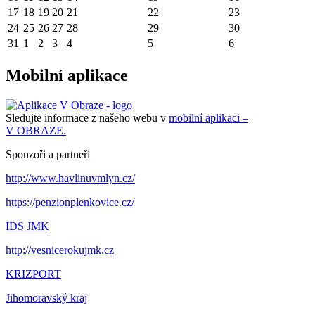
17
18
19
20
21
22
23
24
25
26
27
28
29
30
31
1
2
3
4
5
6
Mobilní aplikace
Sledujte informace z našeho webu v
mobilní aplikaci –
V OBRAZE.
Sponzoři a partneři
http://www.havlinuvmlyn.cz/
https://penzionplenkovice.cz/
IDS JMK
http://vesnicerokujmk.cz
KRIZPORT
Jihomoravský kraj