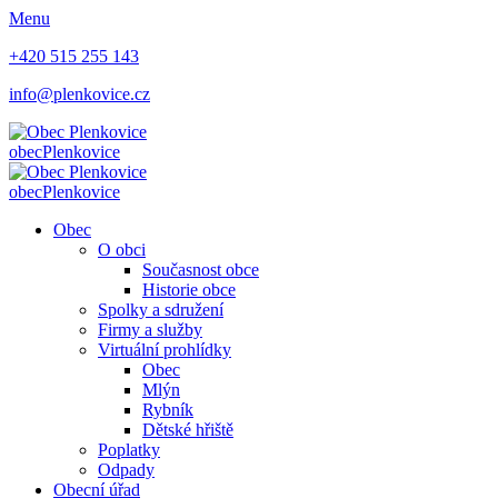
Menu
+420 515 255 143
info@plenkovice.cz
obec
Plenkovice
obec
Plenkovice
Obec
O obci
Současnost obce
Historie obce
Spolky a sdružení
Firmy a služby
Virtuální prohlídky
Obec
Mlýn
Rybník
Dětské hřiště
Poplatky
Odpady
Obecní úřad