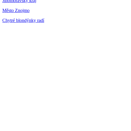
Jihomoravský kraj
Město Znojmo
Chytré blondýnky radí