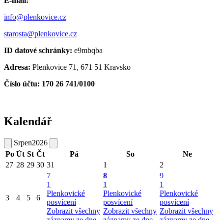
E-mail:
info@plenkovice.cz
starosta@plenkovice.cz
ID datové schránky:
e9mbqba
Adresa:
Plenkovice 71, 671 51 Kravsko
Číslo účtu: 170 26 741/0100
Kalendář
Srpen
2026
Po
Út
St
Čt
Pá
So
Ne
27
28
29
30
31
1
2
7
8
9
1
1
1
Plenkovické
Plenkovické
Plenkovické
3
4
5
6
posvícení
posvícení
posvícení
Zobrazit všechny
Zobrazit všechny
Zobrazit všechny
záznamy ze dne
záznamy ze dne
záznamy ze dne