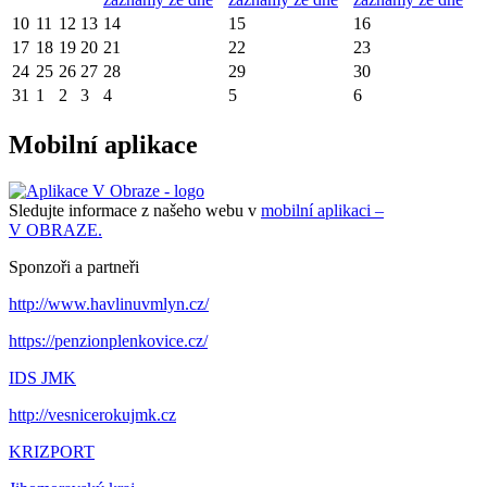
10
11
12
13
14
15
16
17
18
19
20
21
22
23
24
25
26
27
28
29
30
31
1
2
3
4
5
6
Mobilní aplikace
Sledujte informace z našeho webu v
mobilní aplikaci –
V OBRAZE.
Sponzoři a partneři
http://www.havlinuvmlyn.cz/
https://penzionplenkovice.cz/
IDS JMK
http://vesnicerokujmk.cz
KRIZPORT