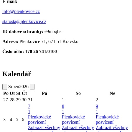
E-mail:
info@plenkovice.cz
starosta@plenkovice.cz
ID datové schránky:
e9mbqba
Adresa:
Plenkovice 71, 671 51 Kravsko
Číslo účtu: 170 26 741/0100
Kalendář
Srpen
2026
Po
Út
St
Čt
Pá
So
Ne
27
28
29
30
31
1
2
7
8
9
1
1
1
Plenkovické
Plenkovické
Plenkovické
3
4
5
6
posvícení
posvícení
posvícení
Zobrazit všechny
Zobrazit všechny
Zobrazit všechny