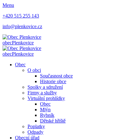
Menu
+420 515 255 143
info@plenkovice.cz
obec
Plenkovice
obec
Plenkovice
Obec
O obci
Současnost obce
Historie obce
Spolky a sdružení
Firmy a služby
Virtuální prohlídky
Obec
Mlýn
Rybník
Dětské hřiště
Poplatky
Odpady
Obecní úřad