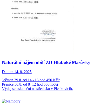
Naturální nájem obilí ZD Hluboké Mašůvky
Datum:
14. 8. 2025
Ječmen 29.8. od 14 - 18 hod 450 Kč/q
Pšenice 30.8. od 8- 12 hod 550 Kč/q
Výdej se uskuteční na středisku v Plenkovicíh.