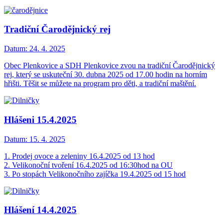
Tradiční Čarodějnický rej
Datum:
24. 4. 2025
Obec Plenkovice a SDH Plenkovice zvou na tradiční Čarodějnický
rej, který se uskuteční 30. dubna 2025 od 17.00 hodin na horním
hřišti. Těšit se můžete na program pro děti, a tradiční maštění.
Hlášeni 15.4.2025
Datum:
15. 4. 2025
1. Prodej ovoce a zeleniny 16.4.2025 od 13 hod
2. Velikonoční tvoření 16.4.2025 od 16:30hod na OU
3. Po stopách Velikonočního zajíčka 19.4.2025 od 15 hod
Hlášení 14.4.2025