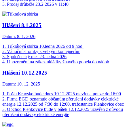
3. Prodej drůbeže 23.2.2026 v 11:40
Hlášení 8.1.2025
Datum:
8. 1. 2026
1. Tříkrálová sbírka 10.ledna 2026 od 9 hod.
2. Vánoční stromky k velkým kontejnerům
3. Společenský ples 23. ledna 2026
4. Upozornění na zákaz ukládky žhavého popela do nádob
Hlášení 10.12.2025
Datum:
10. 12. 2025
1. Pošta Kravsko bude dnes 10.12.2025 otevřena pouze do 16:00
2. Firma EGD oznamuje občanům přerušení dodávky elektrické
energie 12.12.2025 od 7:30 do 12:00, trafostanice Plenkovice obec
3. Obchod Plenkovice bude v pátek 12.12.2025 uzavřen z důvodu
přerušení dodávky elektrické energie