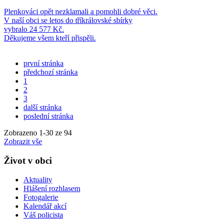
Plenkováci opět nezklamali a pomohli dobré věci.
V naší obci se letos do tříkrálovské sbírky
vybralo 24 577 Kč.
Děkujeme všem kteří přispěli.
první stránka
předchozí stránka
1
2
3
další stránka
poslední stránka
Zobrazeno
1
-
30
ze 94
Zobrazit vše
Život v obci
Aktuality
Hlášení rozhlasem
Fotogalerie
Kalendář akcí
Váš policista