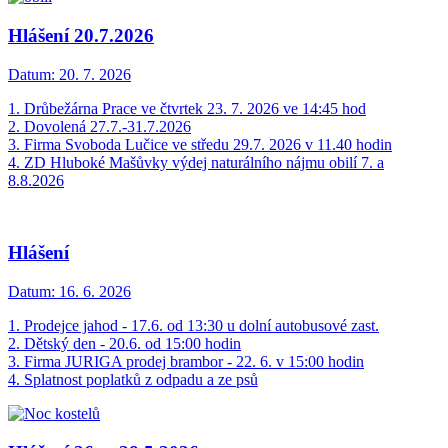
Hlášení 20.7.2026
Datum:
20. 7. 2026
1. Drůbežárna Prace ve čtvrtek 23. 7. 2026 ve 14:45 hod
2. Dovolená 27.7.-31.7.2026
3. Firma Svoboda Lučice ve středu 29.7. 2026 v 11.40 hodin
4. ZD Hluboké Mašůvky výdej naturálního nájmu obilí 7. a
8.8.2026
Hlášení
Datum:
16. 6. 2026
1. Prodejce jahod - 17.6. od 13:30 u dolní autobusové zast.
2. Dětský den - 20.6. od 15:00 hodin
3. Firma JURIGA prodej brambor - 22. 6. v 15:00 hodin
4. Splatnost poplatků z odpadu a ze psů