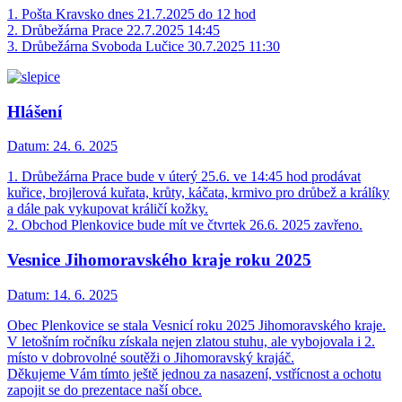
1. Pošta Kravsko dnes 21.7.2025 do 12 hod
2. Drůbežárna Prace 22.7.2025 14:45
3. Drůbežárna Svoboda Lučice 30.7.2025 11:30
Hlášení
Datum:
24. 6. 2025
1. Drůbežárna Prace bude v úterý 25.6. ve 14:45 hod prodávat
kuřice, brojlerová kuřata, krůty, káčata, krmivo pro drůbež a králíky
a dále pak vykupovat králičí kožky.
2. Obchod Plenkovice bude mít ve čtvrtek 26.6. 2025 zavřeno.
Vesnice Jihomoravského kraje roku 2025
Datum:
14. 6. 2025
Obec Plenkovice se stala Vesnicí roku 2025 Jihomoravského kraje.
V letošním ročníku získala nejen zlatou stuhu, ale vybojovala i 2.
místo v dobrovolné soutěži o Jihomoravský krajáč.
Děkujeme Vám tímto ještě jednou za nasazení, vstřícnost a ochotu
zapojit se do prezentace naší obce.