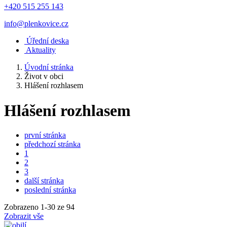
+420 515 255 143
info@plenkovice.cz
Úřední deska
Aktuality
Úvodní stránka
Život v obci
Hlášení rozhlasem
Hlášení rozhlasem
první stránka
předchozí stránka
1
2
3
další stránka
poslední stránka
Zobrazeno
1
-
30
ze 94
Zobrazit vše