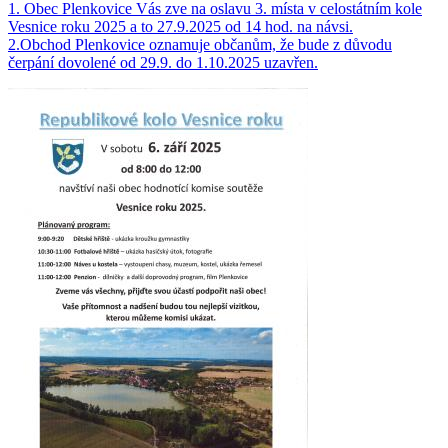
1. Obec Plenkovice Vás zve na oslavu 3. místa v celostátním kole
Vesnice roku 2025 a to 27.9.2025 od 14 hod. na návsi.
2.Obchod Plenkovice oznamuje občanům, že bude z důvodu
čerpání dovolené od 29.9. do 1.10.2025 uzavřen.