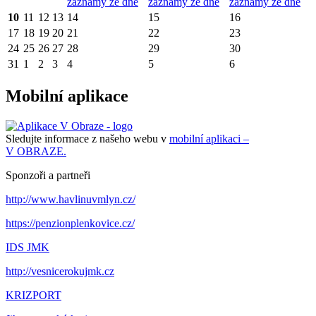
záznamy ze dne
záznamy ze dne
záznamy ze dne
10
11
12
13
14
15
16
17
18
19
20
21
22
23
24
25
26
27
28
29
30
31
1
2
3
4
5
6
Mobilní aplikace
Sledujte informace z našeho webu v
mobilní aplikaci –
V OBRAZE.
Sponzoři a partneři
http://www.havlinuvmlyn.cz/
https://penzionplenkovice.cz/
IDS JMK
http://vesnicerokujmk.cz
KRIZPORT