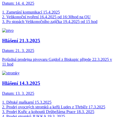
Datum:
14. 4. 2025
1. Zametání komunikací 15.4.2025
2. Velikonoční tvoření 16.4.2025 od 16:30hod na OU
3. Po stopách Velikonočního zajíčka 19.4.2025 od 15 hod
Hlášení 21.3.2025
Datum:
21. 3. 2025
Pojízdná prodejna pivovaru Gajdoš z Biskupic přijede 22.3.2025 v
11 hod
Hlášení 14.3.2025
Datum:
13. 3. 2025
1. Dětské maškarní 15.3.2025
2. Prodej ovocných stromků a keřů Ludes z Třebíče 17.3.2025
3. Prodej Kuřic a kohoutů Drůbežárna Prace 18.3. 2025
4. Prodej stromků JUKKA 19.3. 2025