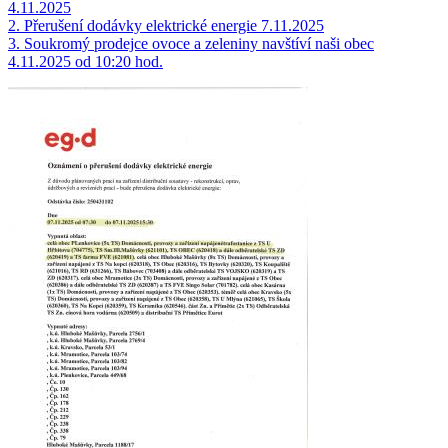
4.11.2025
2. Přerušení dodávky elektrické energie 7.11.2025
3. Soukromý prodejce ovoce a zeleniny navštíví naši obec
4.11.2025 od 10:20 hod.