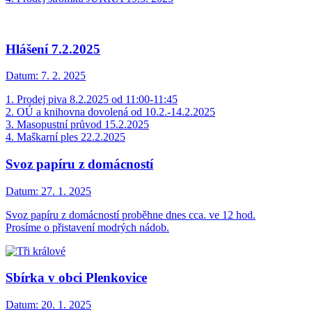
Hlášení 7.2.2025
Datum:
7. 2. 2025
1. Prodej piva 8.2.2025 od 11:00-11:45
2. OÚ a knihovna dovolená od 10.2.-14.2.2025
3. Masopustní průvod 15.2.2025
4. Maškarní ples 22.2.2025
Svoz papíru z domácností
Datum:
27. 1. 2025
Svoz papíru z domácností proběhne dnes cca. ve 12 hod.
Prosíme o přistavení modrých nádob.
Sbírka v obci Plenkovice
Datum:
20. 1. 2025