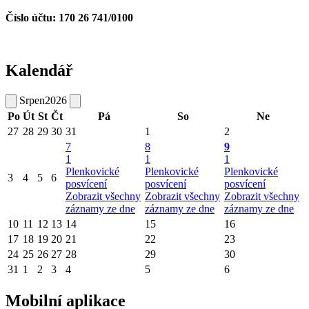
Číslo účtu: 170 26 741/0100
Kalendář
Srpen
2026
Po
Út
St
Čt
Pá
So
Ne
27
28
29
30
31
1
2
7
8
9
1
1
1
Plenkovické
Plenkovické
Plenkovické
3
4
5
6
posvícení
posvícení
posvícení
Zobrazit všechny
Zobrazit všechny
Zobrazit všechny
záznamy ze dne
záznamy ze dne
záznamy ze dne
10
11
12
13
14
15
16
17
18
19
20
21
22
23
24
25
26
27
28
29
30
31
1
2
3
4
5
6
Mobilní aplikace