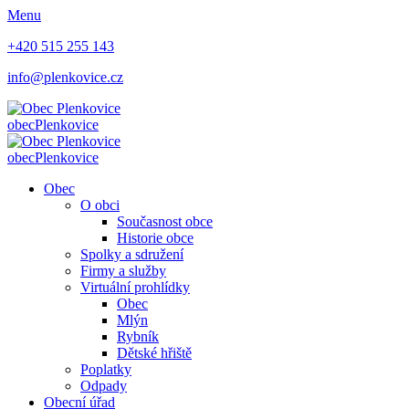
Menu
+420 515 255 143
info@plenkovice.cz
obec
Plenkovice
obec
Plenkovice
Obec
O obci
Současnost obce
Historie obce
Spolky a sdružení
Firmy a služby
Virtuální prohlídky
Obec
Mlýn
Rybník
Dětské hřiště
Poplatky
Odpady
Obecní úřad