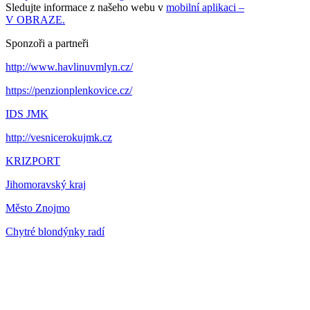
Sledujte informace z našeho webu v
mobilní aplikaci –
V OBRAZE.
Sponzoři a partneři
http://www.havlinuvmlyn.cz/
https://penzionplenkovice.cz/
IDS JMK
http://vesnicerokujmk.cz
KRIZPORT
Jihomoravský kraj
Město Znojmo
Chytré blondýnky radí