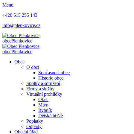
Menu
+420 515 255 143
info@plenkovice.cz
obec
Plenkovice
obec
Plenkovice
Obec
O obci
Současnost obce
Historie obce
Spolky a sdružení
Firmy a služby
Virtuální prohlídky
Obec
Mlýn
Rybník
Dětské hřiště
Poplatky
Odpady
Obecní úřad