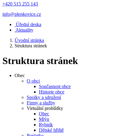
+420 515 255 143
info@plenkovice.cz
Úřední deska
Aktuality
Úvodní stránka
Struktura stránek
Struktura stránek
Obec
O obci
Současnost obce
Historie obce
Spolky a sdružení
Firmy a služby
Virtuální prohlídky
Obec
Mlýn
Rybník
Dětské hřiště
Poplatky