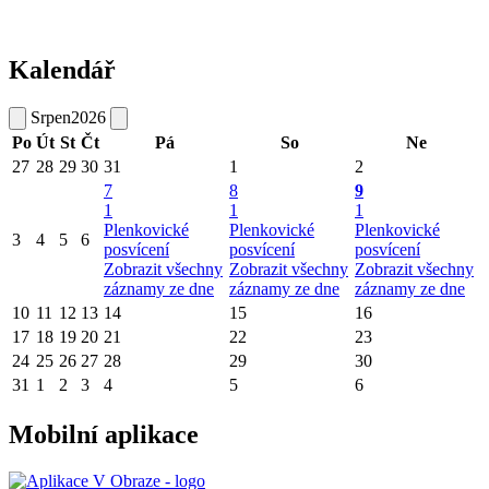
Kalendář
Srpen
2026
Po
Út
St
Čt
Pá
So
Ne
27
28
29
30
31
1
2
7
8
9
1
1
1
Plenkovické
Plenkovické
Plenkovické
3
4
5
6
posvícení
posvícení
posvícení
Zobrazit všechny
Zobrazit všechny
Zobrazit všechny
záznamy ze dne
záznamy ze dne
záznamy ze dne
10
11
12
13
14
15
16
17
18
19
20
21
22
23
24
25
26
27
28
29
30
31
1
2
3
4
5
6
Mobilní aplikace