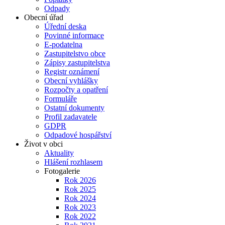
Odpady
Obecní úřad
Úřední deska
Povinné informace
E-podatelna
Zastupitelstvo obce
Zápisy zastupitelstva
Registr oznámení
Obecní vyhlášky
Rozpočty a opatření
Formuláře
Ostatní dokumenty
Profil zadavatele
GDPR
Odpadové hospářství
Život v obci
Aktuality
Hlášení rozhlasem
Fotogalerie
Rok 2026
Rok 2025
Rok 2024
Rok 2023
Rok 2022