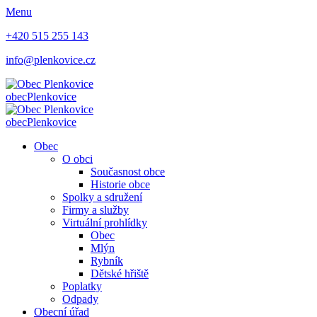
Menu
+420 515 255 143
info@plenkovice.cz
obec
Plenkovice
obec
Plenkovice
Obec
O obci
Současnost obce
Historie obce
Spolky a sdružení
Firmy a služby
Virtuální prohlídky
Obec
Mlýn
Rybník
Dětské hřiště
Poplatky
Odpady
Obecní úřad