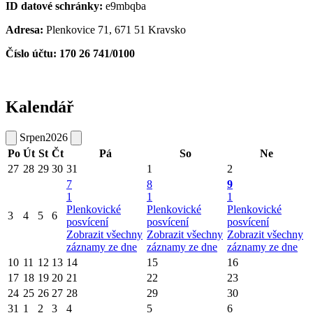
ID datové schránky:
e9mbqba
Adresa:
Plenkovice 71, 671 51 Kravsko
Číslo účtu: 170 26 741/0100
Kalendář
Srpen
2026
Po
Út
St
Čt
Pá
So
Ne
27
28
29
30
31
1
2
7
8
9
1
1
1
Plenkovické
Plenkovické
Plenkovické
3
4
5
6
posvícení
posvícení
posvícení
Zobrazit všechny
Zobrazit všechny
Zobrazit všechny
záznamy ze dne
záznamy ze dne
záznamy ze dne
10
11
12
13
14
15
16
17
18
19
20
21
22
23
24
25
26
27
28
29
30
31
1
2
3
4
5
6